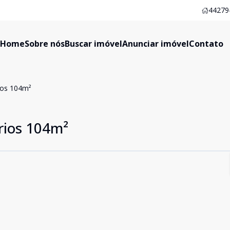
44279-
Home
Sobre nós
Buscar imóvel
Anunciar imóvel
Contato
ios 104m²
rios 104m²