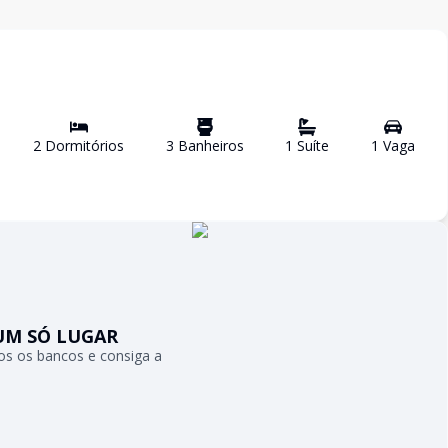
2
Dormitório
s
3
Banheiro
s
1
Suíte
1
Vaga
UM SÓ LUGAR
s os bancos e consiga a