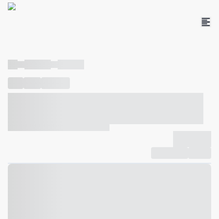
----
----- -----
----- -----
----
-----
---- ------
----- ----- -- ------ ---- ---- -- ----- ----- -----
--- ------
----- ----- -- ------ ----- ----- -- ------
-------------
Compartilhar
Favorito