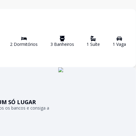
2
Dormitório
s
3
Banheiro
s
1
Suíte
1
Vaga
UM SÓ LUGAR
s os bancos e consiga a