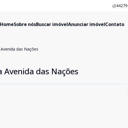
44279-
Home
Sobre nós
Buscar imóvel
Anunciar imóvel
Contato
a Avenida das Nações
a Avenida das Nações