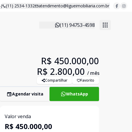
J
(11) 2534-1332
atendimento@ligueimobiliaria.com.br
(11) 94753-4598
R$ 450.000,00
R$ 2.800,00
/ mês
Compartilhar
Favorito
Agendar visita
WhatsApp
Valor venda
R$ 450.000,00