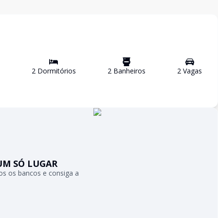
2
Dormitório
s
2
Banheiro
s
2
Vaga
s
UM SÓ LUGAR
s os bancos e consiga a