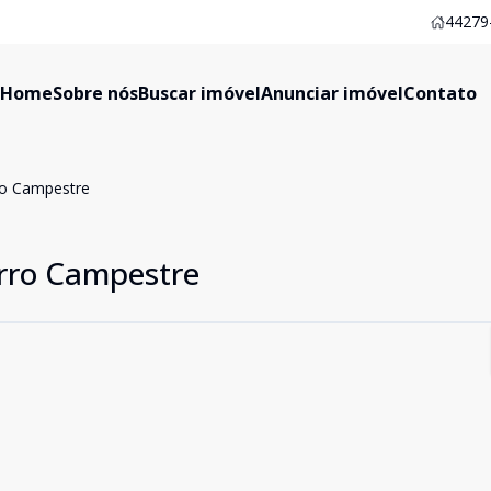
44279-
Home
Sobre nós
Buscar imóvel
Anunciar imóvel
Contato
ro Campestre
rro Campestre