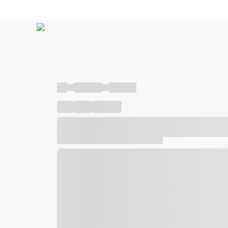
----
----- -----
----- -----
----
-----
---- ------
----- ----- -- ------ ---- ---- -- ---
----- ----- -- ------ ----- ----- -- ------