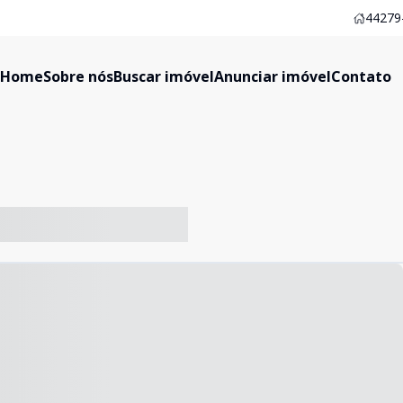
44279-
Home
Sobre nós
Buscar imóvel
Anunciar imóvel
Contato
-- ----- ----- --- ------