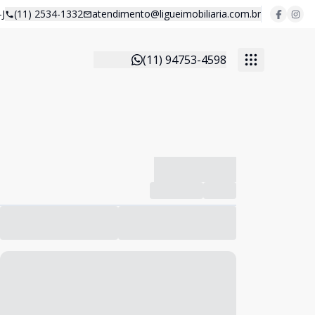
J
(11) 2534-1332
atendimento@ligueimobiliaria.com.br
(11) 94753-4598
-------------
Compartilhar
Favorito