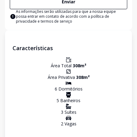
Enviar
As informações serão utilizadas para que a nossa equipe
possa entrar em contato de acordo com a
política de
privacidade e termos de serviço
Características
Área Total
308
m²
Área Privativa
308
m²
6
Dormitório
s
5
Banheiro
s
3
Suíte
s
2
Vaga
s