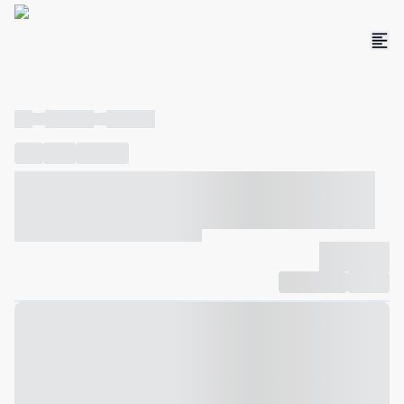
----
----- -----
----- -----
----
-----
---- ------
----- ----- -- ------ ---- ---- -- ----- ----- -----
--- ------
----- ----- -- ------ ----- ----- -- ------
-------------
Compartilhar
Favorito