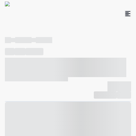
----
----- -----
----- -----
----
-----
---- ------
----- ----- -- ------ ---- ---- -- ----- ----- -----
--- ------
----- ----- -- ------ ----- ----- -- ------
-------------
Compartilhar
Favorito