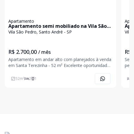
Apartamento
Apa
Apartamento semi mobiliado na Vila São
Apa
Pedro
mob
Vila São Pedro, Santo André - SP
Vila
R$ 2.700,00
R$ 
/ mês
Apartamento em andar alto com planejados à venda
Se v
em Santa Terezinha - 52 m² Excelente oportunidade
perf
para quem busca um apartamento moderno,
enco
funcional e pronto para morar, em uma das regiões
acab
52
m²
2
1
2
mais valorizadas de Santo André. Com 52 m² de área
externa pr
útil, o i
Quar