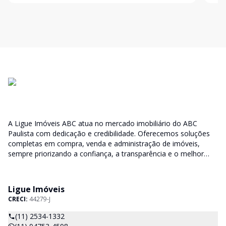
arejado e com vi
arej
A Ligue Imóveis ABC atua no mercado imobiliário do ABC
Paulista com dedicação e credibilidade. Oferecemos soluções
completas em compra, venda e administração de imóveis,
sempre priorizando a confiança, a transparência e o melhor
atendimento para você e sua família.
Ligue Imóveis
CRECI:
44279-J
(11) 2534-1332