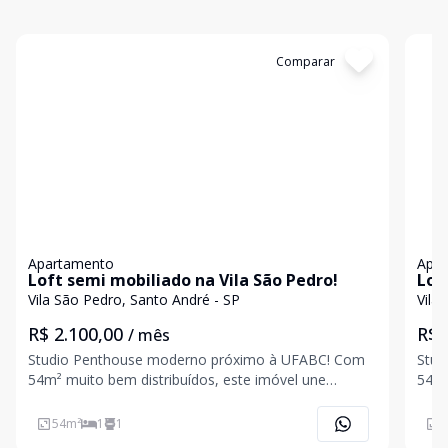
Cód:
3795
Comparar
Có
Apartamento
Apa
Loft semi mobiliado na Vila São Pedro!
Lof
Vila São Pedro, Santo André - SP
Vila
R$ 2.100,00
R$ 
/ mês
Studio Penthouse moderno próximo à UFABC! Com
Stud
54m² muito bem distribuídos, este imóvel une
54m²
modernidade, conforto e excelente iluminação
mode
natural. A sala possui pé-direito duplo e um amplo
natu
54
m²
1
1
5
janelão, proporcionando um ambiente sofisticado,
jane