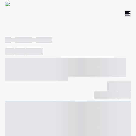
----
----- -----
----- -----
----
-----
---- ------
----- ----- -- ------ ---- ---- -- ----- ----- -----
--- ------
----- ----- -- ------ ----- ----- -- ------
-------------
Compartilhar
Favorito