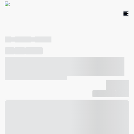
----
----- -----
----- -----
----
-----
---- ------
----- ----- -- ------ ---- ---- -- ----- ----- -----
--- ------
----- ----- -- ------ ----- ----- -- ------
-------------
Compartilhar
Favorito