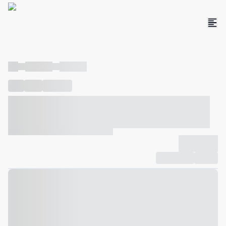
----
----- -----
----- -----
----
-----
---- ------
----- ----- -- ------ ---- ---- -- ----- ----- -----
--- ------
----- ----- -- ------ ----- ----- -- ------
-------------
Compartilhar
Favorito