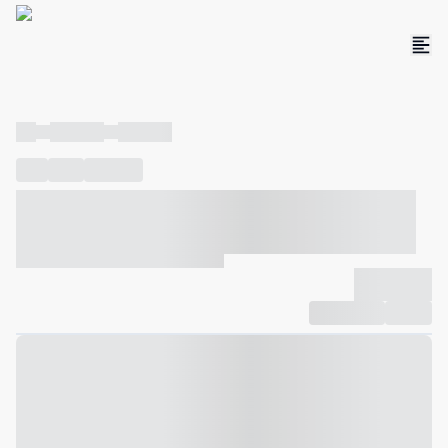
----
----- -----
----- -----
----
-----
---- ------
----- ----- -- ------ ---- ---- -- ----- ----- -----
--- ------
----- ----- -- ------ ----- ----- -- ------
-------------
Compartilhar
Favorito