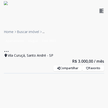
Home
Buscar imóvel
...
Apartamento
Aluguel
Cód:
3633
...
Vila Curuçá, Santo André - SP
R$ 3.000,00
/ mês
Compartilhar
Favorito