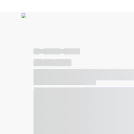
----
----- -----
----- -----
----
-----
---- ------
----- ----- -- ------ ---- ---- -- ---
----- ----- -- ------ ----- ----- -- ------