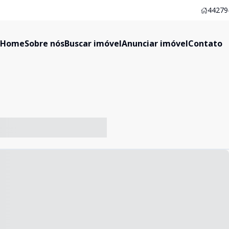
44279-
Home
Sobre nós
Buscar imóvel
Anunciar imóvel
Contato
-- ----- ----- --- ------