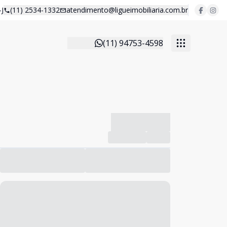
J
(11) 2534-1332
atendimento@ligueimobiliaria.com.br
(11) 94753-4598
-------------
Compartilhar
Favorito