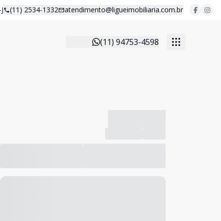
J
(11) 2534-1332
atendimento@ligueimobiliaria.com.br
(11) 94753-4598
-------------
Compartilhar
Favorito