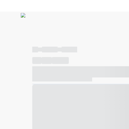
----
----- -----
----- -----
----
-----
---- ------
----- ----- -- ------ ---- ---- -- ---
----- ----- -- ------ ----- ----- -- ------