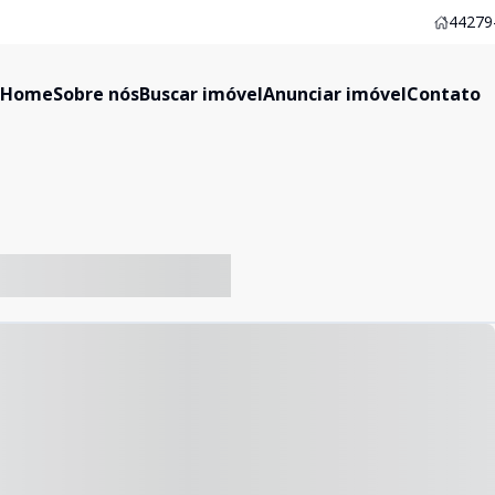
44279-
Home
Sobre nós
Buscar imóvel
Anunciar imóvel
Contato
-- ----- ----- --- ------