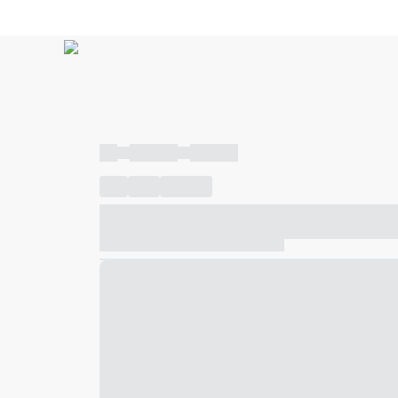
----
----- -----
----- -----
----
-----
---- ------
----- ----- -- ------ ---- ---- -- ---
----- ----- -- ------ ----- ----- -- ------