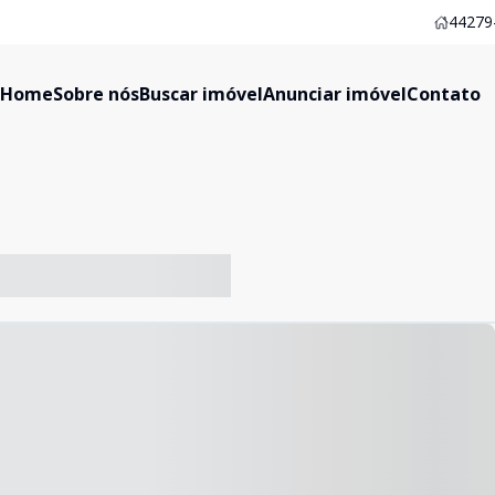
44279-
Home
Sobre nós
Buscar imóvel
Anunciar imóvel
Contato
-- ----- ----- --- ------