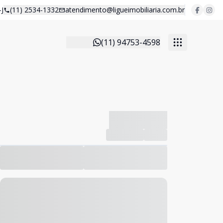
J
(11) 2534-1332
atendimento@ligueimobiliaria.com.br
(11) 94753-4598
-------------
Compartilhar
Favorito