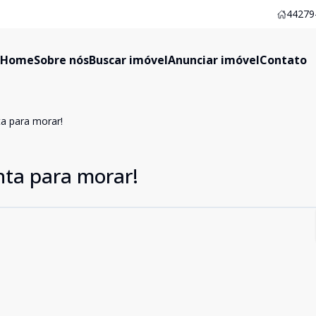
44279-
Home
Sobre nós
Buscar imóvel
Anunciar imóvel
Contato
ta para morar!
nta para morar!