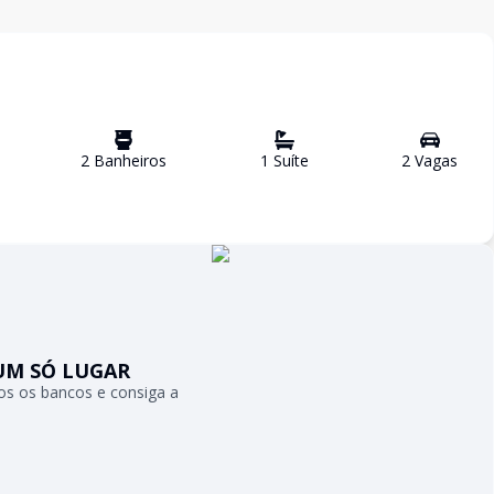
2
Banheiro
s
1
Suíte
2
Vaga
s
UM SÓ LUGAR
s os bancos e consiga a