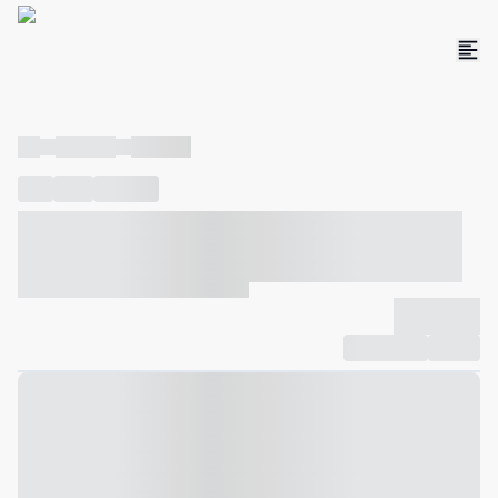
----
----- -----
----- -----
----
-----
---- ------
----- ----- -- ------ ---- ---- -- ----- ----- -----
--- ------
----- ----- -- ------ ----- ----- -- ------
-------------
Compartilhar
Favorito