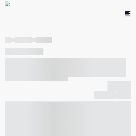
----
----- -----
----- -----
----
-----
---- ------
----- ----- -- ------ ---- ---- -- ----- ----- -----
--- ------
----- ----- -- ------ ----- ----- -- ------
-------------
Compartilhar
Favorito