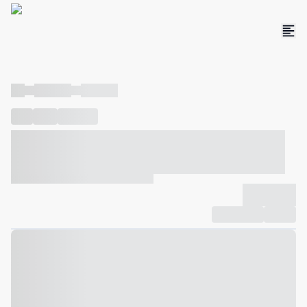
----
----- -----
----- -----
----
-----
---- ------
----- ----- -- ------ ---- ---- -- ----- ----- -----
--- ------
----- ----- -- ------ ----- ----- -- ------
-------------
Compartilhar
Favorito