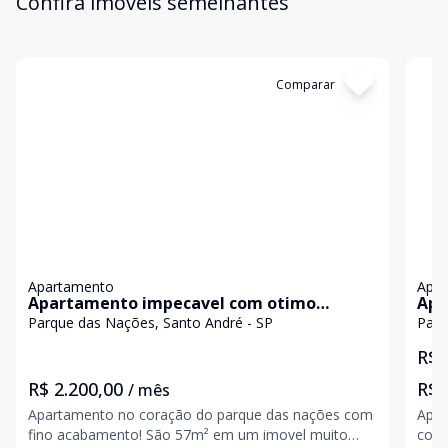
Confira imóveis semelhantes
Cód:
1831
Comparar
Có
Apartamento
Apa
Apartamento impecavel com otimo
Apa
acabamento
das
Parque das Nações, Santo André - SP
Parq
R$ 
R$ 2.200,00
R$ 
/ mês
Apartamento no coração do parque das nações com
Apar
fino acabamento! São 57m² em um imovel muito
completo! Este belís