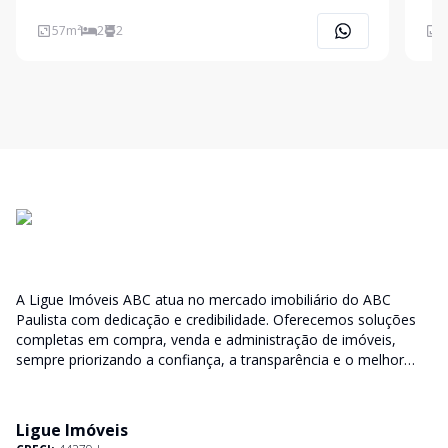
bem distribuido em Sala 2 Ambientes bem espaçosa.
ofer
Cozinha com conceito aberto possui armarios
Com 
57
m²
2
2
6
planejados de primeira. 2 Dormitorios sendo 1 suíte
send
possuem otima
A Ligue Imóveis ABC atua no mercado imobiliário do ABC
Paulista com dedicação e credibilidade. Oferecemos soluções
completas em compra, venda e administração de imóveis,
sempre priorizando a confiança, a transparência e o melhor
atendimento para você e sua família.
Ligue Imóveis