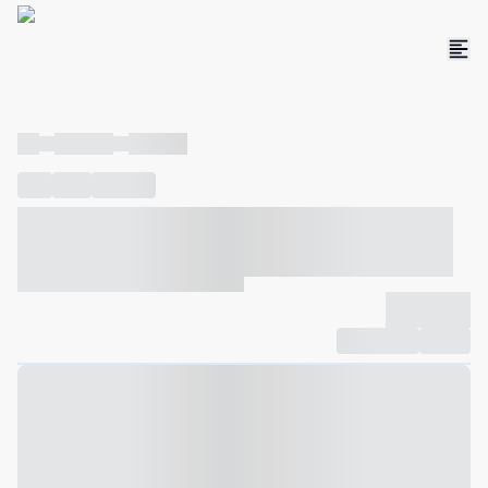
----
----- -----
----- -----
----
-----
---- ------
----- ----- -- ------ ---- ---- -- ----- ----- -----
--- ------
----- ----- -- ------ ----- ----- -- ------
-------------
Compartilhar
Favorito