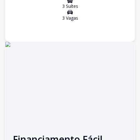
3
Suíte
s
3
Vaga
s
Financiamento Fácil