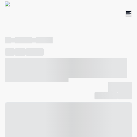
----
----- -----
----- -----
----
-----
---- ------
----- ----- -- ------ ---- ---- -- ----- ----- -----
--- ------
----- ----- -- ------ ----- ----- -- ------
-------------
Compartilhar
Favorito