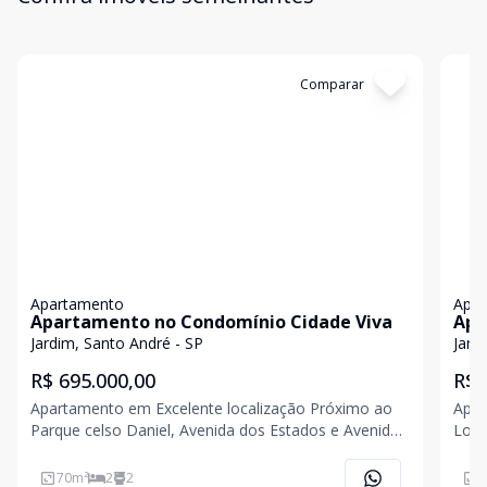
Cód:
365
Comparar
Có
Apartamento
Apa
Apartamento no Condomínio Cidade Viva
Apa
Jardim, Santo André - SP
Jard
R$ 695.000,00
R$ 
Apartamento em Excelente localização Próximo ao
Apar
Parque celso Daniel, Avenida dos Estados e Avenida
Localiz
Prestes Maia. Imóvel Impecável com 70m² possui
apar
sala arejada 2 Ambientes com varanda Gourmet,
e so
70
m²
2
2
8