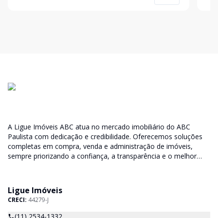
Cozinha com armários planejados, 2 Dormitórios
esti
arejados send
inte
A Ligue Imóveis ABC atua no mercado imobiliário do ABC
Paulista com dedicação e credibilidade. Oferecemos soluções
completas em compra, venda e administração de imóveis,
sempre priorizando a confiança, a transparência e o melhor
atendimento para você e sua família.
Ligue Imóveis
CRECI:
44279-J
(11) 2534-1332