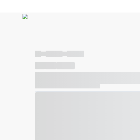
----
----- -----
----- -----
----
-----
---- ------
----- ----- -- ------ ---- ---- -- ---
----- ----- -- ------ ----- ----- -- ------