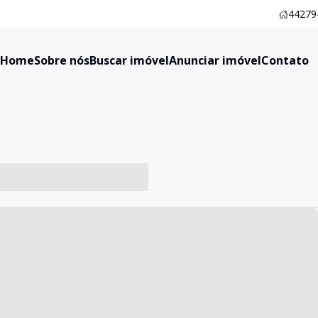
44279-
Home
Sobre nós
Buscar imóvel
Anunciar imóvel
Contato
-- ----- ----- --- ------