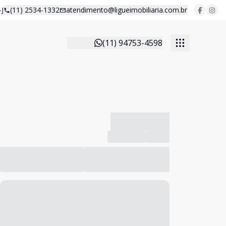
J
(11) 2534-1332
atendimento@ligueimobiliaria.com.br
(11) 94753-4598
-------------
Compartilhar
Favorito