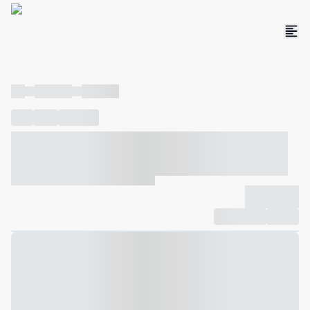
----
----- -----
----- -----
----
-----
---- ------
----- ----- -- ------ ---- ---- -- ----- ----- -----
--- ------
----- ----- -- ------ ----- ----- -- ------
-------------
Compartilhar
Favorito