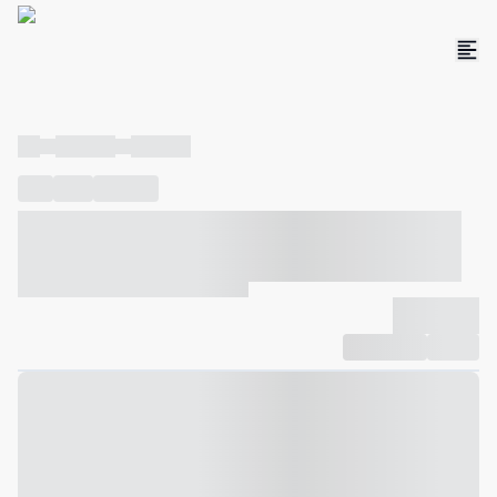
----
----- -----
----- -----
----
-----
---- ------
----- ----- -- ------ ---- ---- -- ----- ----- -----
--- ------
----- ----- -- ------ ----- ----- -- ------
-------------
Compartilhar
Favorito