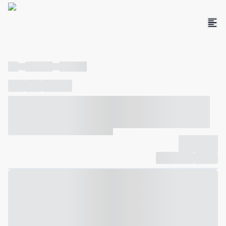
----
----- -----
----- -----
----
-----
---- ------
----- ----- -- ------ ---- ---- -- ----- ----- -----
--- ------
----- ----- -- ------ ----- ----- -- ------
-------------
Compartilhar
Favorito