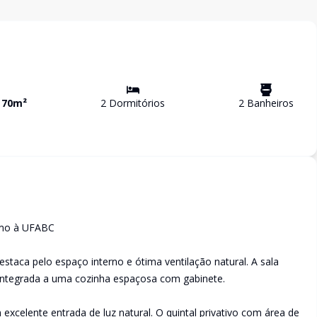
a
70
m²
2
Dormitório
s
2
Banheiro
s
imo à UFABC
taca pelo espaço interno e ótima ventilação natural. A sala
 integrada a uma cozinha espaçosa com gabinete.
excelente entrada de luz natural. O quintal privativo com área de