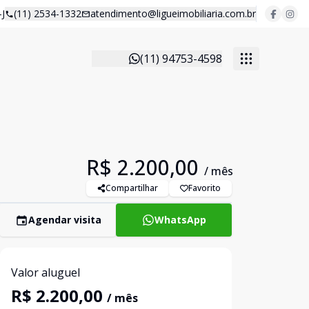
J
(11) 2534-1332
atendimento@ligueimobiliaria.com.br
(11) 94753-4598
R$ 2.200,00
/ mês
Compartilhar
Favorito
Agendar visita
WhatsApp
Valor aluguel
R$ 2.200,00
/ mês