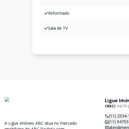
Reformado
Sala de TV
Ligue Imó
CRECI:
44279-J
(11) 2534-
(11) 94753
A Ligue Imóveis ABC atua no mercado
atendiment
imobiliário do ABC Paulista com