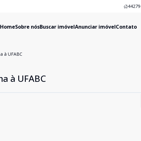
44279-
Home
Sobre nós
Buscar imóvel
Anunciar imóvel
Contato
ma à UFABC
ima à UFABC