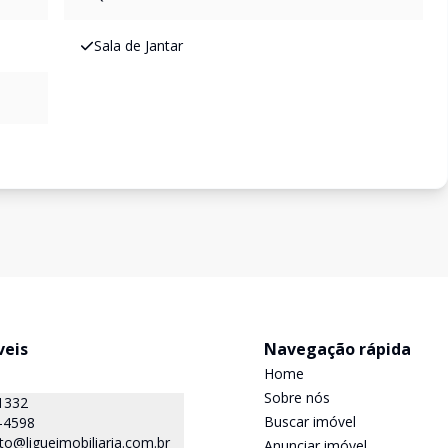
Sala de Jantar
veis
Navegação rápida
Home
Sobre nós
1332
Buscar imóvel
-4598
o@ligueimobiliaria.com.br
Anunciar imóvel