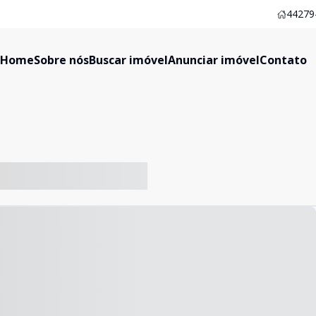
44279-
Home
Sobre nós
Buscar imóvel
Anunciar imóvel
Contato
-- ----- ----- --- ------