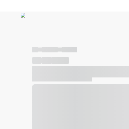
----
----- -----
----- -----
----
-----
---- ------
----- ----- -- ------ ---- ---- -- ---
----- ----- -- ------ ----- ----- -- ------