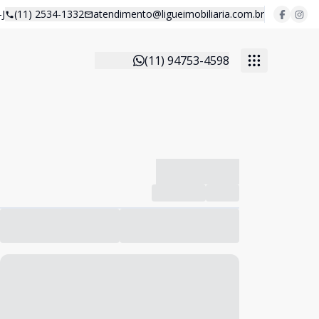
J
(11) 2534-1332
atendimento@ligueimobiliaria.com.br
(11) 94753-4598
-------------
Compartilhar
Favorito